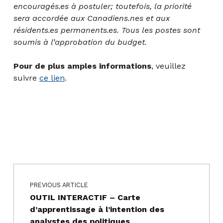
encouragés.es à postuler; toutefois, la priorité
sera accordée aux Canadiens.nes et aux
résidents.es permanents.es. Tous les postes sont
soumis à l’approbation du budget.
Pour de plus amples informations
, veuillez
suivre
ce lien
.
Navigation de l’article
Skip back to main navigation
PREVIOUS ARTICLE
OUTIL INTERACTIF – Carte
d’apprentissage à l’intention des
analystes des politiques