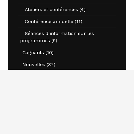
Ateliers et conférences
(4)
Conférence annuelle
(11)
Séances d’information sur les
programmes
(9)
Gagnants
(10)
Nouvelles
(37)
Opportunités
(6)
Offres d'emploi
(27)
Prix
(9)
Prix Étudiants nationaux et leadership
éclairé
(5)
Prix Kernaghan pour l'excellence dans