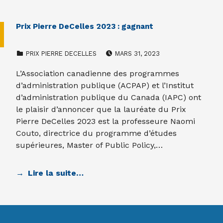
Prix Pierre DeCelles 2023 : gagnant
CATEGORIZED IN:
POSTED ON:
PRIX PIERRE DECELLES
MARS 31, 2023
L’Association canadienne des programmes
d’administration publique (ACPAP) et l’Institut
d’administration publique du Canada (IAPC) ont
le plaisir d’annoncer que la lauréate du Prix
Pierre DeCelles 2023 est la professeure Naomi
Couto, directrice du programme d’études
supérieures, Master of Public Policy,…
Lire la suite…
Skip back to main navigation