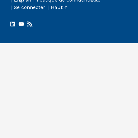
Se connecter
Haut ↑
LinkedIn
YouTube
RSS