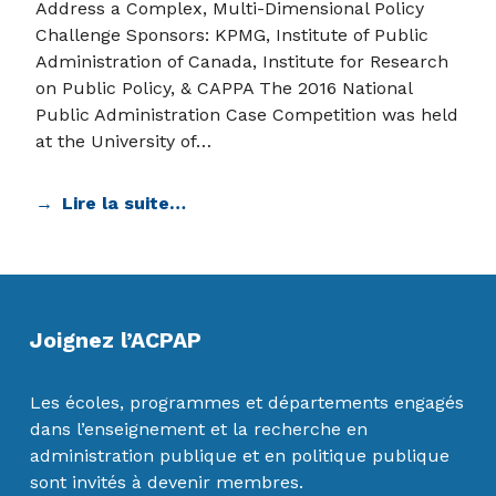
Address a Complex, Multi-Dimensional Policy
Challenge Sponsors: KPMG, Institute of Public
Administration of Canada, Institute for Research
on Public Policy, & CAPPA The 2016 National
Public Administration Case Competition was held
at the University of…
Lire la suite…
Skip back to main navigation
Joignez l’ACPAP
Les écoles, programmes et départements engagés
dans l’enseignement et la recherche en
administration publique et en politique publique
sont invités à devenir membres.