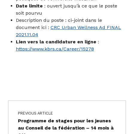
Date limite
: ouvert jusqu’à ce que le poste
soit pourvu
Description du poste : ci-joint dans le
document ici :
CRC Urban Wellness Ad FINAL
2021.11.04
Lien vers la candidature en ligne
:
https://www.kbrs.ca/Career/15278
Navigation de l’article
Skip back to main navigation
PREVIOUS ARTICLE
Programme de stages pour les jeunes
au Conseil de la fédération – 14 mois à