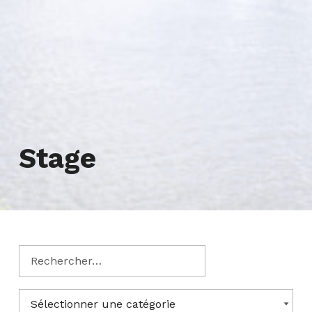
Tag:
Stage
Rechercher pour :
Catégories
CATÉGORIES